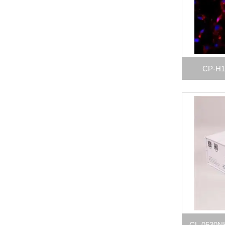
CP-
CL-053