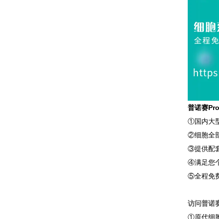
普诺赛Pr
①国内大
②细胞全
③提供配
④满足您
⑤全程免
访问普诺赛P
①原代细