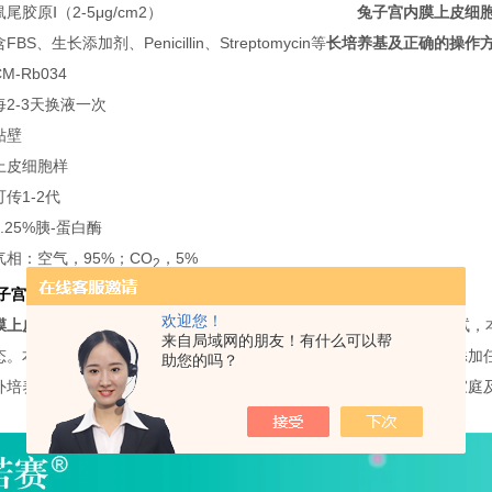
鼠尾胶原Ⅰ（2-5μg/cm2）
兔子宫内膜上皮细
含FBS、生长添加剂、Penicillin、Streptomycin等
长培养基及正确的操作
CM-Rb034
每2-3天换液一次
贴壁
上皮细胞样
可传1-2代
0.25%胰-蛋白酶
气相：空气，95%；CO
，5%
2
子宫内膜上皮细胞
*培养基
欢迎您！
膜上皮细胞
*培养基由普诺赛(Procell)技术团队精心优化，经过长期测试
来自局域网的朋友！有什么可以帮
态。本产品中已包含
兔子宫内膜上皮细胞
生长所需的各种成分，无需添加
助您的吗？
外培养。本产品仅供进一步科研使用，不得用于诊断、治疗、临床、家庭