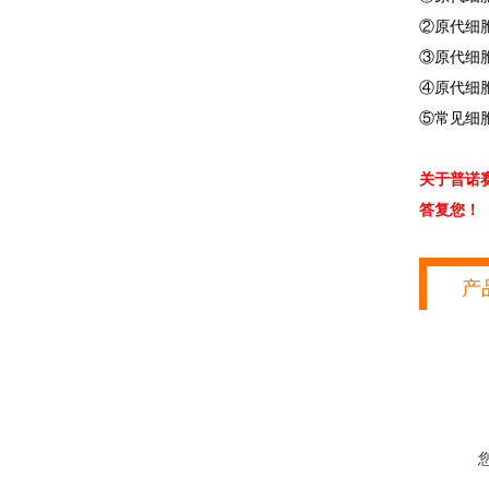
②原代细
③原代细
④原代细
⑤常见细
关于普诺
答复您！
产