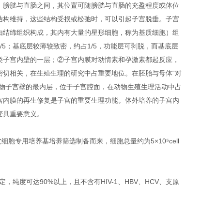
，膀胱与直肠之间，其位置可随膀胱与直肠的充盈程度或体位
结构维持，这些结构受损或松弛时，可以引起子宫脱垂。子宫
由结缔组织构成，其内有大量的星形细胞，称为基质细胞）组
5；基底层较薄较致密，约占1/5，功能层可剥脱，而基底层
类子宫内壁的一层；②子宫内膜对动情素和孕激素都起反应，
密切相关，在生殖生理的研究中占重要地位。在胚胎与母体“对
动物子宫壁的最内层，位于子宫腔面，在动物生殖生理活动中占
宫内膜的再生修复是子宫的重要生理功能。体外培养的子宫内
变具重要意义。
胞专用培养基培养筛选制备而来，细胞总量约为5×10⁵cell
疫荧光鉴定，纯度可达90%以上，且不含有HIV-1、HBV、HCV、支原