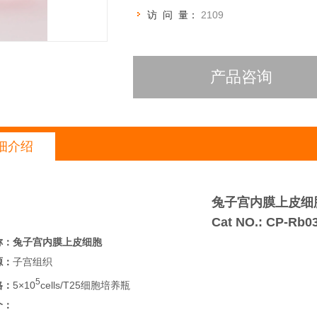
访 问 量：
2109
产品咨询
细介绍
兔子宫内膜上皮细
Cat NO.: CP-Rb0
称：
兔子宫内膜上皮细胞
源：
子宫组织
5
格：
5×10
cells/T25细胞培养瓶
介：