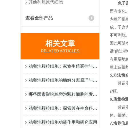
其他种属原代细胞
兔子
而有变化
查看全部产品
内膜即黏
成，子宫
不可剥脱
相关文章
因此可随
RELATED ARTICLES
话"的过
有重要地
鸡卵泡颗粒细胞：家禽生殖调控与卵巢功能研究的特色模型
膜上皮细
5.方法简
鸡卵泡颗粒细胞的酶解分离原理与生殖激素调控研究应用
普诺赛
s/瓶。
哪些因素影响鸡卵泡颗粒细胞的发育与质量？
6.质量检
普诺赛
鸡卵泡颗粒细胞：探索其在生命科学中的奥秘与应用
体、细菌
鸡卵泡颗粒细胞功能作用和研究应用
7.培养信