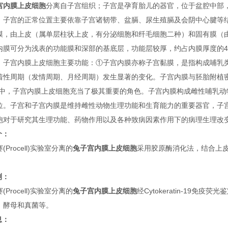
宫内膜上皮细胞
分离自子宫组织；子宫是孕育胎儿的器官，位于盆腔中部
。子宫的正常位置主要依靠子宫诸韧带、盆膈、尿生殖膈及会阴中心腱等
膜，由上皮（属单层柱状上皮，有分泌细胞和纤毛细胞二种）和固有膜（
内膜可分为浅表的功能膜和深部的基底层，功能层较厚，约占内膜厚度的4/
。子宫内膜上皮细胞主要功能：①子宫内膜亦称子宫黏膜，是指构成哺乳
着性周期（发情周期、月经周期）发生显著的变化。子宫内膜与胚胎附植
程中，子宫内膜上皮细胞充当了极其重要的角色。子宫内膜构成雌性哺乳
位。子宫和子宫内膜是维持雌性动物生理功能和生育能力的重要器官，子
胞对于研究其生理功能、药物作用以及各种致病因素作用下的病理生理改
介：
(Procell)实验室分离的
兔子宫内膜上皮细胞
采用胶原酶消化法，结合上皮细
测：
(Procell)实验室分离的
兔子宫内膜上皮细胞
经Cytokeratin-19免
、酵母和真菌等。
息：