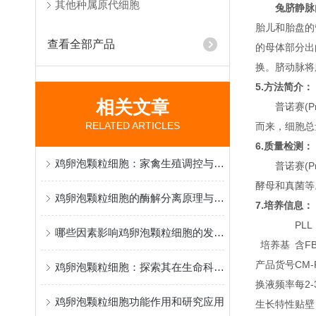
其他种属原代细胞
兔脐静脉
胎儿和胎盘的
查看全部产品
的母体部分出
换。脐动脉将
5.方法简介：
相关文章
普诺赛(P
RELATED ARTICLES
而来，细胞总量约
6.质量检测：
鸡卵泡颗粒细胞：家禽生殖调控与卵巢功能研究的特色模型
普诺赛(P
酵母和真菌等
鸡卵泡颗粒细胞的酶解分离原理与生殖激素调控研究应用
7.培养信息：
PLL
哪些因素影响鸡卵泡颗粒细胞的发育与质量？
培养基
含FB
产品货号
CM-
鸡卵泡颗粒细胞：探索其在生命科学中的奥秘与应用
换液频率
每2
鸡卵泡颗粒细胞功能作用和研究应用
生长特性
贴壁