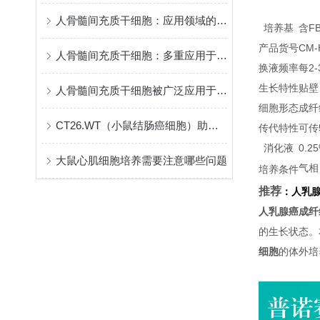
人骨髓间充质干细胞：应用领域的突破与前景
培养基
含FB
产品货号
CM-
人骨髓间充质干细胞：多重应用于医学领域的神奇细胞
换液频率
每2
生长特性
贴壁
人骨髓间充质干细胞被广泛应用于组织工程
细胞形态
成纤
CT26.WT（小鼠结肠癌细胞）助力结肠癌治疗新进展
传代特性
可传
消化液
0.
大鼠心肌细胞培养需要注意哪些问题
气相
培养条件
推荐
：
人乳
人乳腺癌成纤
的生长状态。
细胞
的体外培