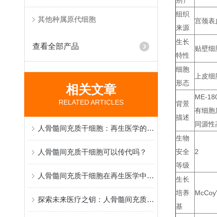
别）
组织
其他种属原代细胞
宫颈表
来源
生长
查看全部产品
贴壁细
特性
细胞
上皮细
形态
相关文章
ME-
RELATED ARTICLES
背景
有细胞
描述
同源性高
人骨髓间充质干细胞：再生医学的“希望之种”
生物
人骨髓间充质干细胞可以传代吗？
安全
2
等级
人骨髓间充质干细胞在再生医学中的研究与应用
生长
培养
McCoy
探索未来医疗之钥：人骨髓间充质干细胞的特性与应用
基