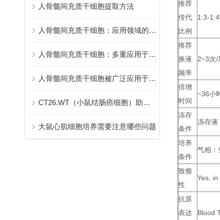
推荐
人骨髓间充质干细胞提取方法
传代
1:3-1:4
人骨髓间充质干细胞：应用领域的突破与前景
比例
推荐
人骨髓间充质干细胞：多重应用于医学领域的神奇细胞
换液
2~3次
频率
人骨髓间充质干细胞被广泛应用于组织工程
倍增
~36小
时间
CT26.WT（小鼠结肠癌细胞）助力结肠癌治疗新进展
冻存
冻存液：
大鼠心肌细胞培养需要注意哪些问题
条件
培养
气相：
条件
致瘤
Yes, in
性
抗原
表达
Blood T