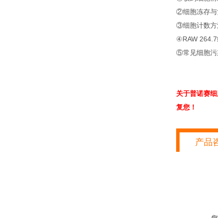
②细胞冻存与
③细胞计数方
④RAW 264
⑤常见细胞污
关于普诺赛细
复您！
产品