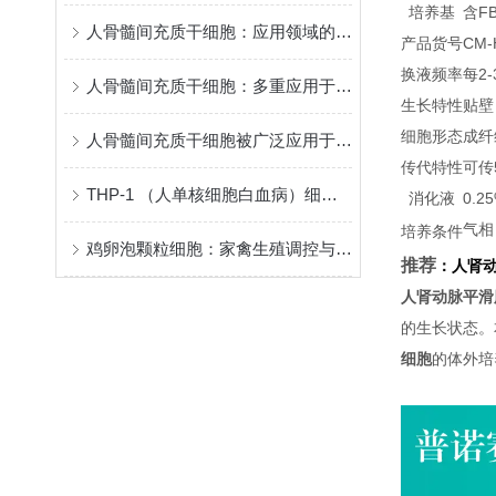
培养基
含FB
人骨髓间充质干细胞：应用领域的突破与前景
产品货号
CM-
换液频率
每2
人骨髓间充质干细胞：多重应用于医学领域的神奇细胞
生长特性
贴壁
细胞形态
成纤
人骨髓间充质干细胞被广泛应用于组织工程
传代特性
可传
THP-1 （人单核细胞白血病）细胞系采购与建立指南
消化液
0.
气相
培养条件
鸡卵泡颗粒细胞：家禽生殖调控与卵巢功能研究的特色模型
推荐
：
人肾
人肾动脉平滑
的生长状态。
细胞
的体外培