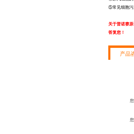
⑤常见细胞污
关于普诺赛原
答复您！
产品