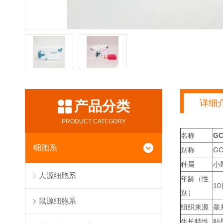
详细
产品分类
PRODUCT CATEGORY
名称
GC
细胞系
别称
GC
种属
小
人源细胞系
年龄（性
1
别）
鼠源细胞系
组织来源
睾
生长特性
贴