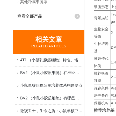
其他种属细胞系
细胞形态
上
Typ
查看全部产品
背景描述
ge
生物安全
2
等级
相关文章
生长培养
RELATED ARTICLES
DM
基
推荐传代
4T1 （小鼠乳腺癌细胞）特性、培养与应用
1:4
比例
BV2 （小鼠小胶质细胞）在神经科学研究中的原理与应用
推荐换液
2~
频率
小鼠单核巨噬细胞培养体系构建要点
冻存条件
冻
培养条件
气
BV2 （小鼠小胶质细胞）有哪些实际科研应用？
保藏机构
AT
推荐培养基
微观卫士，生命之盾：小鼠单核巨噬细胞的免疫使命