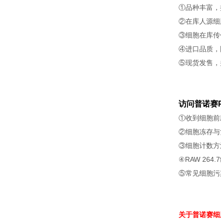
①品种丰富，
②在库人源细
③细胞在库传
④进口品质，
⑤现货发售，
访问普诺赛P
①收到细胞前
②细胞冻存与
③细胞计数方
④RAW 264
⑤常见细胞污
关于普诺赛细