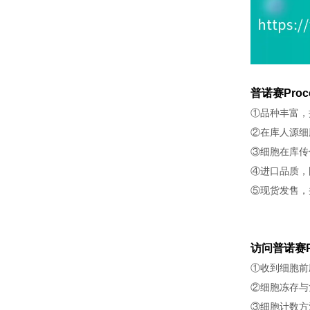
普诺赛Proc
①品种丰富，
②在库人源细
③细胞在库传
④进口品质，
⑤现货发售，
访问普诺赛P
①收到细胞前
②细胞冻存与
③细胞计数方