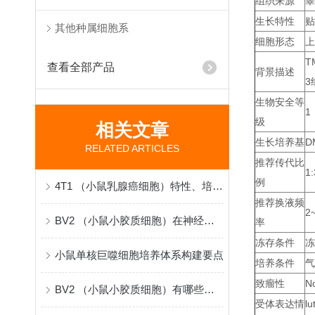
组织来源
睾
生长特性
贴
其他种属细胞系
细胞形态
上
T
查看全部产品
背景描述
3
生物安全等
1
级
相关文章
生长培养基
D
RELATED ARTICLES
推荐传代比
1:
例
4T1 （小鼠乳腺癌细胞）特性、培养与应用
推荐换液频
2
BV2 （小鼠小胶质细胞）在神经科学研究中的原理与应用
率
冻存条件
冻
小鼠单核巨噬细胞培养体系构建要点
培养条件
气
致瘤性
No
BV2 （小鼠小胶质细胞）有哪些实际科研应用？
受体表达情
lu