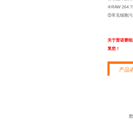
④RAW 264
⑤常见细胞污
关于普诺赛细
复您！
产品