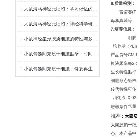
6.质量检测：
大鼠海马神经元细胞：学习记忆的核心模型
普诺赛(P
母和真菌等。
大鼠海马神经元细胞：神经科学研究的关键实验材料
7.培养信息：
明胶
小鼠神经星形胶质细胞的特性与多元功能
培养基
含LI
小鼠骨髓间充质干细胞贴壁：时间背后的“生命律动”
产品货号
CM-
换液频率
每2
小鼠骨髓间充质干细胞：修复再生的潜力之星
生长特性
贴壁
细胞形态
短梭
传代特性
可传
消化液
0.
气相
培养条件
推荐
：
大鼠
大鼠胚胎干细
态。本产品中