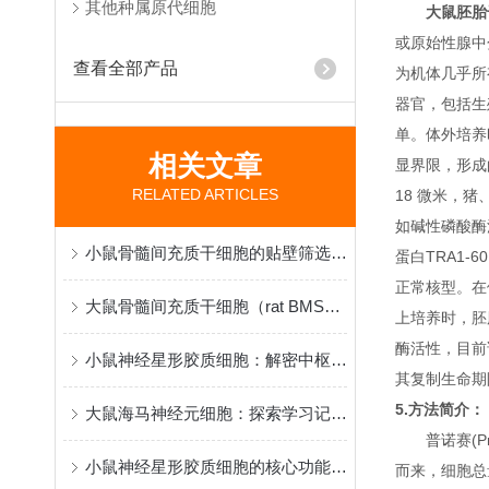
其他种属原代细胞
大鼠胚胎
或原始性腺中
查看全部产品
为机体几乎所
器官，包括生
单。体外培养
相关文章
显界限，形成
RELATED ARTICLES
18 微米，
如碱性磷酸酶活性
小鼠骨髓间充质干细胞的贴壁筛选原理与再生医学研究应用
蛋白TRA1
正常核型。在体
大鼠骨髓间充质干细胞（rat BMSCs）分离、鉴定与应用
上培养时，胚
酶活性，目前
小鼠神经星形胶质细胞：解密中枢神经系统功能与疾病机制的核心模型
其复制生命期
5.方法简介：
大鼠海马神经元细胞：探索学习记忆机制与脑疾病病理的黄金模型
普诺赛(P
小鼠神经星形胶质细胞的核心功能和应用特点
而来，细胞总量约