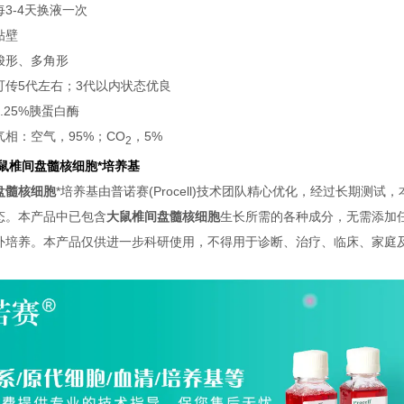
每3-4天换液一次
贴壁
梭形、多角形
可传5代左右；3代以内状态优良
0.25%胰蛋白酶
气相：空气，95%；CO
，5%
2
鼠椎间盘髓核细胞
*培养基
盘髓核细胞
*培养基由普诺赛(Procell)技术团队精心优化，经过长期测试
态。本产品中已包含
大鼠椎间盘髓核细胞
生长所需的各种成分，无需添加
外培养。本产品仅供进一步科研使用，不得用于诊断、治疗、临床、家庭