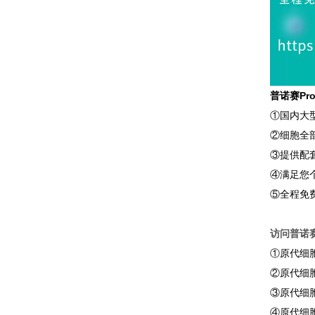
普诺赛Pr
①国内大
②细胞全
③提供配
④满足您
⑤全程免
访问普诺赛P
①原代细
②原代细
③原代细
④原代细