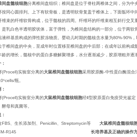
椎间盘髓核细胞
分离椎间盘组织；椎间盘是位于脊柱两椎体之间，分为中
环按同心圆排列。上下有软骨板，是透明软骨复盖于椎体上，下面骺环中
纤维束的纤维软骨构成，位于髓核的四周。纤维环的纤维束相互斜行交叉
，是乳白色半透明胶状体，富于弹性，为椎间盘结构的一部分，位于两软
黏液样基质构成的弹性胶冻物质。婴幼儿时期的髓核含水量为80%-90%
位于椎间盘的中央，至成年时位置移至椎间盘的中后部；在成年以前构成
年龄的增长，髓核中的蛋白多糖解聚增多，水分逐渐减少，胶原增粗并逐
介：
(Procell)实验室分离的
大鼠椎间盘髓核细胞
采用胶原酶-中性蛋白酶混
⁵cells/瓶。
测：
(Procell)实验室分离的
大鼠椎间盘髓核细胞
经Ⅱ型胶原蛋白免疫荧光鉴定，
、酵母和真菌等。
息：
含FBS、生长添加剂、Penicillin、Streptomycin等
大鼠椎间盘髓核细
CM-R145
长培养基及正确的操作