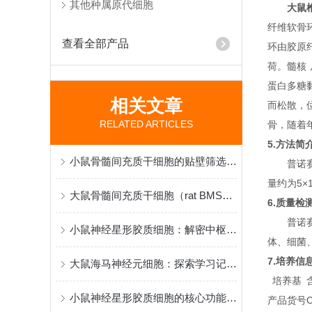
其他种属原代细胞
大鼠
纤维软骨
查看全部产品
环由胶原
荷。髓核
蛋白多糖
相关文章
而松散，
RELATED ARTICLES
骨，随着
5.方法简
小鼠骨髓间充质干细胞的贴壁筛选原理与再生医学研究应用
普诺赛
量约为5×10
大鼠骨髓间充质干细胞（rat BMSCs）分离、鉴定与应用
6.质量检
普诺赛
小鼠神经星形胶质细胞：解密中枢神经系统功能与疾病机制的核心模型
体、细菌
7.培养信
大鼠海马神经元细胞：探索学习记忆机制与脑疾病病理的黄金模型
培养基
小鼠神经星形胶质细胞的核心功能和应用特点
产品货号