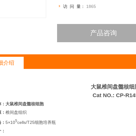
访 问 量：
1865
产品咨询
细介绍
大鼠椎间盘髓核细
Cat NO.: CP-R14
称：
大鼠椎间盘髓核细胞
源：
椎间盘组织
5
格：
5×10
cells/T25细胞培养瓶
介：