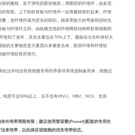
央部的髓核，富于弹性的胶状物质；周围部的纤维环，由多层
间的骨面。上下的软骨板与纤维环一起将髓核密封起来。纤维
重叠，使纤维环成为坚实的组织，能承受较大的弯曲和扭转负
骨板与纤维环之间。由纵横交错的纤维网状结构即软骨细胞和
，即使到了老年，其含水量也在70%上下。髓核在出生时体积大
髓核的主要物质是大量蛋白多糖复合体、胶原纤维和纤维软
渐被纤维软骨所替代。
合消化法并结合软骨细胞专用培养基培养筛选制备而来，细胞总
纯度可达90%以上，且不含有HIV-1、HBV、HCV、支原
胞
体外培养周期有限；建议使用普诺赛(Procell)配套的专用生
方法来培养，以此保证该细胞的优良培养状态。