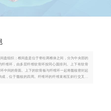
胞
椎间盘组织；椎间盘是位于脊柱两椎体之间，分为中央部的
的纤维环，由多层纤维软骨环按同心圆排列。上下有软骨
骺环中间的骨面。上下的软骨板与纤维环一起将髓核密封起
构成，位于髓核的四周。纤维环的纤维束相互斜行交叉重
较大的弯曲和扭转负荷。