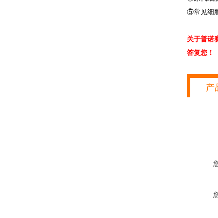
⑤常见细
关于普诺
答复您！
产