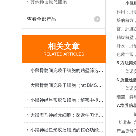
其他种属原代细胞
小鼠
作用；肝
查看全部产品
脏的前方
官。肝脏
触腹前壁
相关文章
肝炎、肝
RELATED ARTICLES
色质丰富
5.方法简
小鼠骨髓间充质干细胞的贴壁筛选原理与再生医学研究应用
普诺赛
6.质量检
大鼠骨髓间充质干细胞（rat BMSCs）分离、鉴定与应用
普诺赛
细菌、酵
小鼠神经星形胶质细胞：解密中枢神经系统功能与疾病机制的核心模型
7.培养信
大鼠海马神经元细胞：探索学习记忆机制与脑疾病病理的黄金模型
培养基
小鼠神经星形胶质细胞的核心功能和应用特点
产品货号