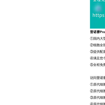
普诺赛Pr
①国内大
②细胞全
③提供配
④满足您
⑤全程免
访问普诺赛P
①原代细
②原代细
③原代细
④原代细