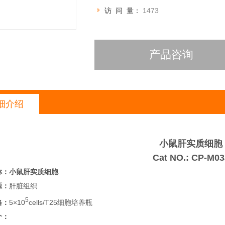
访 问 量：
1473
产品咨询
细介绍
小鼠肝实质细胞
Cat NO.: CP-M03
称：
小鼠肝实质细胞
源：
肝脏组织
5
格：
5×10
cells/T25细胞培养瓶
介：