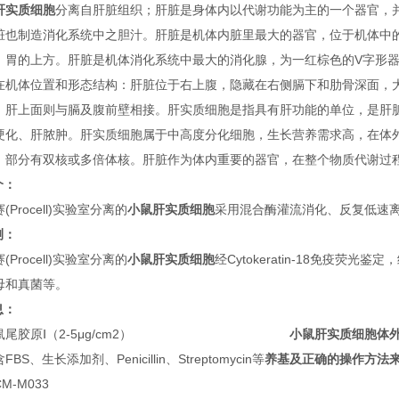
肝实质细胞
分离自肝脏组织；肝脏是身体内以代谢功能为主的一个器官，
脏也制造消化系统中之胆汁。肝脏是机体内脏里最大的器官，位于机体中
，胃的上方。肝脏是机体消化系统中最大的消化腺，为一红棕色的V字形
在机体位置和形态结构：肝脏位于右上腹，隐藏在右侧膈下和肋骨深面，
，肝上面则与膈及腹前壁相接。肝实质细胞是指具有肝功能的单位，是肝
硬化、肝脓肿。肝实质细胞属于中高度分化细胞，生长营养需求高，在体
，部分有双核或多倍体核。肝脏作为体内重要的器官，在整个物质代谢过
介：
(Procell)实验室分离的
小鼠肝实质细胞
采用混合酶灌流消化、反复低速离心制
测：
(Procell)实验室分离的
小鼠肝实质细胞
经Cytokeratin-18免疫荧光
母和真菌等。
息：
鼠尾胶原Ⅰ（2-5μg/cm2）
小鼠肝实质细胞
体外
含FBS、生长添加剂、Penicillin、Streptomycin等
养基及正确的操作方法
CM-M033