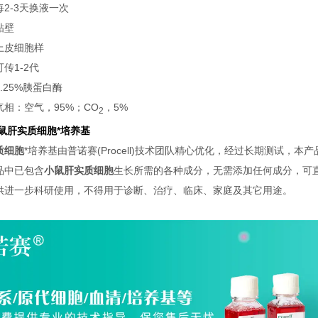
每2-3天换液一次
贴壁
上皮细胞样
可传1-2代
0.25%胰蛋白酶
气相：空气，95%；CO
，5%
2
鼠肝实质细胞
*培养基
质细胞
*培养基由普诺赛(Procell)技术团队精心优化，经过长期测试，本
品中已包含
小鼠肝实质细胞
生长所需的各种成分，无需添加任何成分，可
供进一步科研使用，不得用于诊断、治疗、临床、家庭及其它用途。