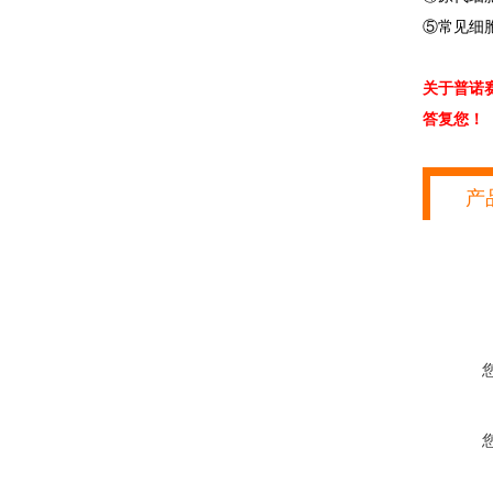
⑤常见细
关于普诺
答复您！
产