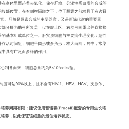
并在身体里面起着去氧化、储存肝糖、分泌性蛋白质的合成等
的腹部位置，在右侧横隔膜之下，位于胆囊之前端且于右边肾
器官。肝脏是尿素合成的主要器官，又是新陈代谢的重要器
大部分肝为肋弓所复盖，仅在腹上区、右肋弓间露出并直接接
脏的基本组成单位之一。肝实质细胞与主要病生理变化：急性
外存活时间短；细胞呈圆形或多角形，核大而圆，居中，常染
程中具有广泛而多样的作用。
备而来，细胞总量约为5×10⁵cells/瓶。
鉴定，纯度可达90%以上，且不含有HIV-1、HBV、HCV、支原体、
培养周期有限；建议使用普诺赛(Procell)配套的专用生长培
来培养，以此保证该细胞的最佳培养状态。