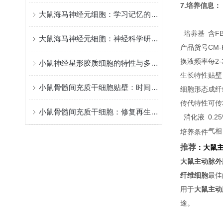
7.培养信息：
大鼠海马神经元细胞：学习记忆的核心模型
培养基
含FB
大鼠海马神经元细胞：神经科学研究的关键实验材料
产品货号
CM-
换液频率
每2
小鼠神经星形胶质细胞的特性与多元功能
生长特性
贴壁
小鼠骨髓间充质干细胞贴壁：时间背后的“生命律动”
细胞形态
成纤
传代特性
可传
小鼠骨髓间充质干细胞：修复再生的潜力之星
消化液
0.
气相
培养条件
推荐
：
大鼠
大鼠主动脉外
纤维细胞
最佳
用于
大鼠主动
途。