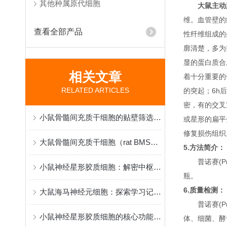
其他种属原代细胞
大鼠主动
维。血管壁的
查看全部产品
性纤维组成的
廓清楚，多为
显的蛋白质合
相关文章
着十分重要的
RELATED ARTICLES
的突起；6h
密，有的交叉
小鼠骨髓间充质干细胞的贴壁筛选原理与再生医学研究应用
或星形的扁平
修复损伤组织
大鼠骨髓间充质干细胞（rat BMSCs）分离、鉴定与应用
5.方法简介：
普诺赛(P
小鼠神经星形胶质细胞：解密中枢神经系统功能与疾病机制的核心模型
瓶。
6.质量检测：
大鼠海马神经元细胞：探索学习记忆机制与脑疾病病理的黄金模型
普诺赛(P
小鼠神经星形胶质细胞的核心功能和应用特点
体、细菌、酵