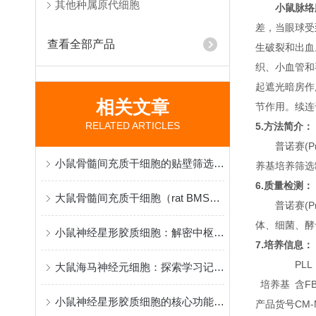
其他种属原代细胞
小鼠脉络
差，当眼球受
查看全部产品
生破裂和出血
织、小血管和
起遮光暗房作
相关文章
节作用。续连
RELATED ARTICLES
5.方法简介：
普诺赛(P
小鼠骨髓间充质干细胞的贴壁筛选原理与再生医学研究应用
养基培养筛选制
6.质量检测：
大鼠骨髓间充质干细胞（rat BMSCs）分离、鉴定与应用
普诺赛(P
体、细菌、酵
小鼠神经星形胶质细胞：解密中枢神经系统功能与疾病机制的核心模型
7.培养信息：
PLL
大鼠海马神经元细胞：探索学习记忆机制与脑疾病病理的黄金模型
培养基
含FB
小鼠神经星形胶质细胞的核心功能和应用特点
产品货号
CM-