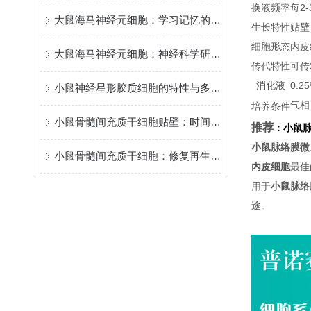
换液频率
每2
大鼠海马神经元细胞：学习记忆的核心模型
生长特性
贴壁
细胞形态
内皮
大鼠海马神经元细胞：神经科学研究的关键实验材料
传代特性
可传
消化液
0.
小鼠神经星形胶质细胞的特性与多元功能
气相
培养条件
小鼠骨髓间充质干细胞贴壁：时间背后的“生命律动”
推荐
：
小鼠
小鼠脉络膜微
小鼠骨髓间充质干细胞：修复再生的潜力之星
内皮细胞
最佳
用于
小鼠脉络
途。