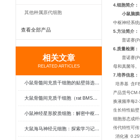
4.细胞简介：
其他种属原代细胞
小鼠脑膜
中枢神经系统
查看全部产品
5.方法简介：
普诺赛(P
6.质量检测：
相关文章
普诺赛(P
RELATED ARTICLES
母和真菌等。
7.培养信息：
小鼠骨髓间充质干细胞的贴壁筛选原理与再生医学研究应用
培养基
含FB
产品货号
CM-
大鼠骨髓间充质干细胞（rat BMSCs）分离、鉴定与应用
换液频率
每2
生长特性
贴壁
小鼠神经星形胶质细胞：解密中枢神经系统功能与疾病机制的核心模型
细胞形态
成纤
传代特性
可传
大鼠海马神经元细胞：探索学习记忆机制与脑疾病病理的黄金模型
消化液
0.