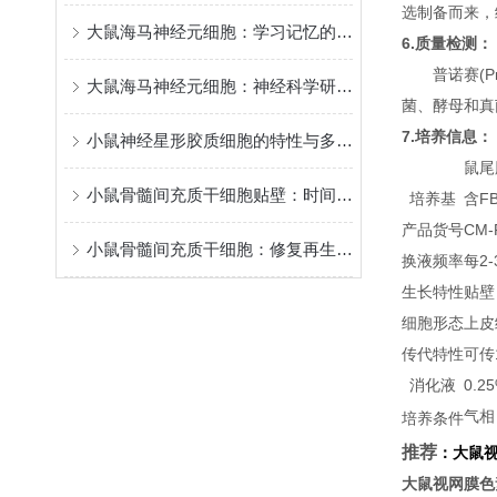
选制备而来，细胞
大鼠海马神经元细胞：学习记忆的核心模型
6.质量检测：
普诺赛(P
大鼠海马神经元细胞：神经科学研究的关键实验材料
菌、酵母和真
7.培养信息：
小鼠神经星形胶质细胞的特性与多元功能
鼠尾胶
小鼠骨髓间充质干细胞贴壁：时间背后的“生命律动”
培养基
含FB
产品货号
CM-
小鼠骨髓间充质干细胞：修复再生的潜力之星
换液频率
每2
生长特性
贴壁
细胞形态
上皮
传代特性
可传
消化液
0.
气相
培养条件
推荐
：
大鼠
大鼠视网膜色