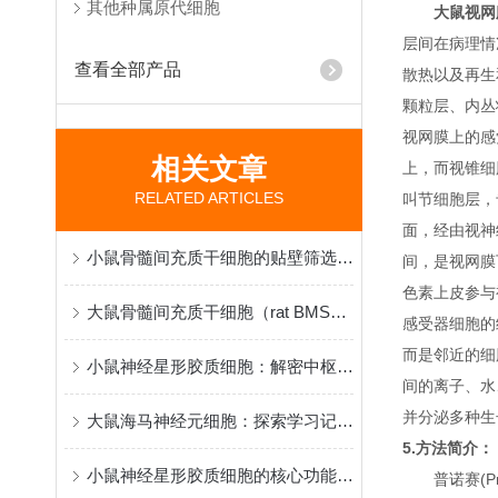
其他种属原代细胞
大鼠视网
层间在病理情
查看全部产品
散热以及再生
颗粒层、内丛
视网膜上的感
相关文章
上，而视锥细
RELATED ARTICLES
叫节细胞层，
面，经由视神
小鼠骨髓间充质干细胞的贴壁筛选原理与再生医学研究应用
间，是视网膜
色素上皮参与
大鼠骨髓间充质干细胞（rat BMSCs）分离、鉴定与应用
感受器细胞的
而是邻近的细
小鼠神经星形胶质细胞：解密中枢神经系统功能与疾病机制的核心模型
间的离子、水
并分泌多种生
大鼠海马神经元细胞：探索学习记忆机制与脑疾病病理的黄金模型
5.方法简介：
小鼠神经星形胶质细胞的核心功能和应用特点
普诺赛(P