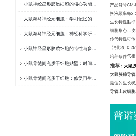
小鼠神经星形胶质细胞的核心功能和应用特点
产品货号
CM-
换液频率
每2
大鼠海马神经元细胞：学习记忆的核心模型
生长特性
贴壁
细胞形态
上皮
大鼠海马神经元细胞：神经科学研究的关键实验材料
传代特性
可传
消化液
0.
小鼠神经星形胶质细胞的特性与多元功能
气相
培养条件
小鼠骨髓间充质干细胞贴壁：时间背后的“生命律动”
推荐
：
大鼠
大鼠胰腺导管
小鼠骨髓间充质干细胞：修复再生的潜力之星
最佳的生长状
导管上皮细胞