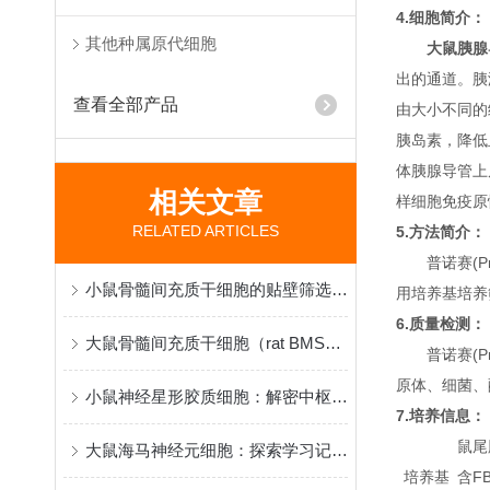
4.细胞简介：
其他种属原代细胞
大鼠胰腺
出的通道。胰
查看全部产品
由大小不同的
胰岛素，降低
体胰腺导管上
相关文章
样细胞免疫原
RELATED ARTICLES
5.方法简介：
普诺赛(P
小鼠骨髓间充质干细胞的贴壁筛选原理与再生医学研究应用
用培养基培养筛
6.质量检测：
大鼠骨髓间充质干细胞（rat BMSCs）分离、鉴定与应用
普诺赛(P
原体、细菌、
小鼠神经星形胶质细胞：解密中枢神经系统功能与疾病机制的核心模型
7.培养信息：
鼠尾胶
大鼠海马神经元细胞：探索学习记忆机制与脑疾病病理的黄金模型
培养基
含FB