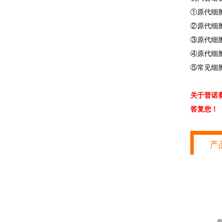
①原代细
②原代细
③原代细
④原代细
⑤常见细
关于普诺
答复您！
产