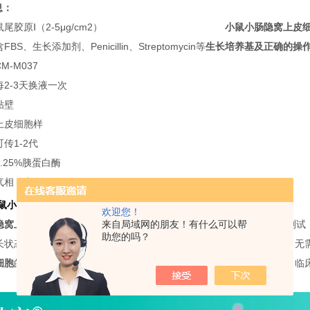
息：
鼠尾胶原Ⅰ（2-5μg/cm2）
小鼠小肠隐窝上皮
含FBS、生长添加剂、Penicillin、Streptomycin等
生长培养基及正确的操
CM-M037
每2-3天换液一次
贴壁
上皮细胞样
可传1-2代
0.25%胰蛋白酶
气相：空气，95%；CO
，5%
2
鼠小肠隐窝上皮细胞
*培养基
欢迎您！
来自局域网的朋友！有什么可以帮
隐窝上皮细胞
*培养基由普诺赛(Procell)技术团队精心优化，经过长期测
助您的吗？
长状态。本产品中已包含
小鼠小肠隐窝上皮细胞
生长所需的各种成分，无
细胞
的体外培养。本产品仅供进一步科研使用，不得用于诊断、治疗、临