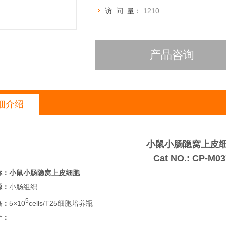
访 问 量：
1210
产品咨询
细介绍
小鼠小肠隐窝上皮
Cat NO.: CP-M03
称：
小鼠小肠隐窝上皮细胞
源：
小肠组织
5
格：
5×10
cells/T25细胞培养瓶
介：