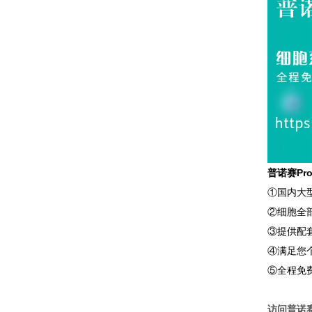
普诺赛Pr
①国内大
②细胞全
③提供配
④满足您
⑤全程免
访问普诺赛P