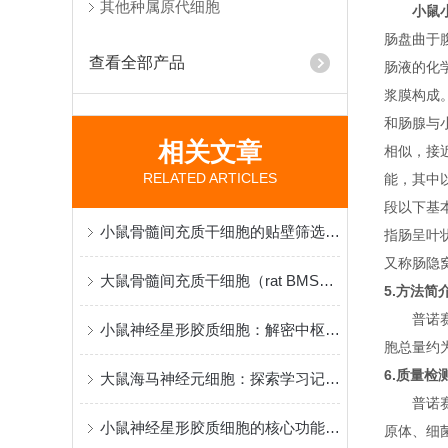
其他种属原代细胞
小鼠
肠盘曲于
查看全部产品
肠液的化
浆膜构成
和肠腺与
相关文章
相似，接
RELATED ARTICLES
能，其中
段以下基
小鼠骨髓间充质干细胞的贴壁筛选原理与再生医学研究应用
指肠呈叶
又称肠隐
大鼠骨髓间充质干细胞（rat BMSCs）分离、鉴定与应用
5.方法简
普诺赛
小鼠神经星形胶质细胞：解密中枢神经系统功能与疾病机制的核心模型
胞总量约为5
6.质量检
大鼠海马神经元细胞：探索学习记忆机制与脑疾病病理的黄金模型
普诺赛
小鼠神经星形胶质细胞的核心功能和应用特点
原体、细