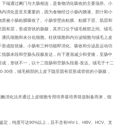
，下端通过阑门与大肠相连，是食物消化吸收的主要场所。小
肠内消化是至关重要的，因为食物经过小肠内胰液、胆汁和小
物质被小肠粘膜吸收了。小肠管壁由粘膜、粘膜下层、肌层和
至固有层，形成管状的肠腺，其开口位于绒毛根部之间。绒毛
、潘氏细胞和未分化细胞。柱状细胞和内分泌细胞与绒毛上皮
不形成纹状缘。小肠有三种功能即消化、吸收和分泌及运动功
二指肠末段和空肠头段极发达，向下逐渐减少和变矮，至肠中
而成，形状不一，以十二指肠和空肠头段最-发达
。绒毛于十二
0-30倍，绒毛根部的上皮下隐至固有层形成管状的小肠腺，
原酶消化法并通过上皮细胞专用培养基培养筛选制备而来，细
免疫荧光鉴定，纯度可达90%以上，且不含有HIV-1、HBV、HCV、支