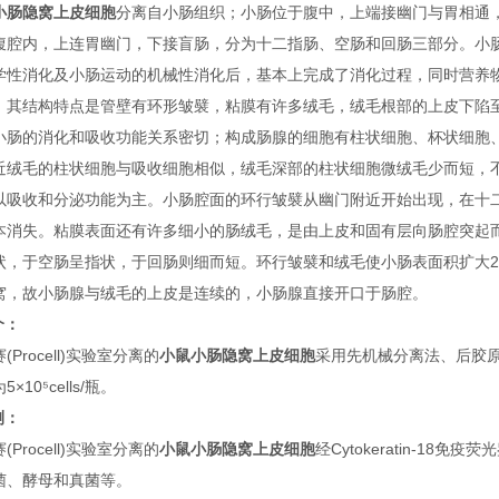
小肠隐窝上皮细胞
分离自小肠组织；小肠位于腹中，上端接幽门与胃相通
腹腔内，上连胃幽门，下接盲肠，分为十二指肠、空肠和回肠三部分。小
学性消化及小肠运动的机械性消化后，基本上完成了消化过程，同时营养
。其结构特点是管壁有环形皱襞，粘膜有许多绒毛，绒毛根部的上皮下陷
小肠的消化和吸收功能关系密切；构成肠腺的细胞有柱状细胞、杯状细胞
近绒毛的柱状细胞与吸收细胞相似，绒毛深部的柱状细胞微绒毛少而短，
以吸收和分泌功能为主。小肠腔面的环行皱襞从幽门附近开始出现，在十
本消失。粘膜表面还有许多细小的肠绒毛，是由上皮和固有层向肠腔突起
状，于空肠呈指状，于回肠则细而短。环行皱襞和绒毛使小肠表面积扩大2
窝，故小肠腺与绒毛的上皮是连续的，小肠腺直接开口于肠腔。
介：
(Procell)实验室分离的
小鼠小肠隐窝上皮细胞
采用先机械分离法、后胶
×10⁵cells/瓶。
测：
(Procell)实验室分离的
小鼠小肠隐窝上皮细胞
经Cytokeratin-18
菌、酵母和真菌等。