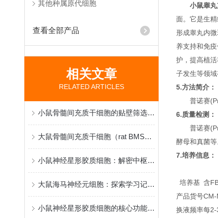
其他种属原代细胞
小鼠睾丸
面。它是生精
查看全部产品
形成睾丸内微
养支持和免疫
护，提高植活率
相关文章
子
发生等领域
RELATED ARTICLES
5.方法简介：
普诺赛(P
小鼠骨髓间充质干细胞的贴壁筛选原理与再生医学研究应用
6.质量检测：
普诺赛(P
大鼠骨髓间充质干细胞（rat BMSCs）分离、鉴定与应用
酵母和真菌等
7.培养信息：
小鼠神经星形胶质细胞：解密中枢神经系统功能与疾病机制的核心模型
培养基
含FB
大鼠海马神经元细胞：探索学习记忆机制与脑疾病病理的黄金模型
产品货号
CM-
小鼠神经星形胶质细胞的核心功能和应用特点
换液频率
每2