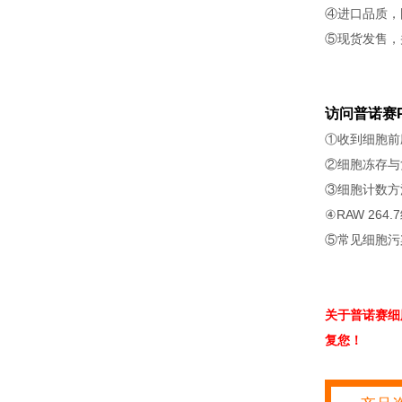
④进口品质，
⑤现货发售，
访问普诺赛P
①收到细胞前
②细胞冻存与
③细胞计数方
④RAW 264
⑤常见细胞污
关于普诺赛细
复您！