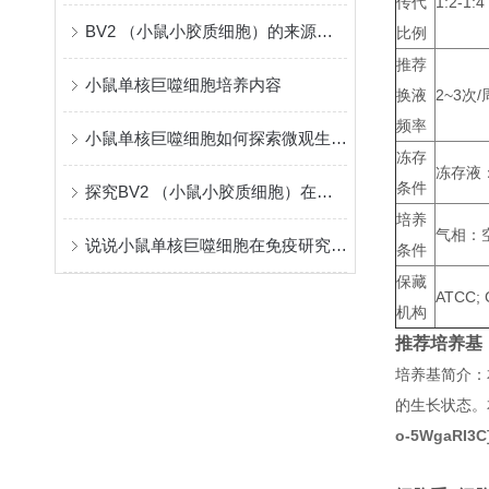
传代
1:2-1:4
BV2 （小鼠小胶质细胞）的来源和功能
比例
推荐
小鼠单核巨噬细胞培养内容
换液
2~3次/
频率
小鼠单核巨噬细胞如何探索微观生命科学？
冻存
冻存液：
条件
探究BV2 （小鼠小胶质细胞）在中枢神经系统中的作用
培养
气相：空
说说小鼠单核巨噬细胞在免疫研究中的价值
条件
保藏
ATCC; 
机构
推荐培养基
培养基简介：
的生长状态。
o-5WgaRI3C