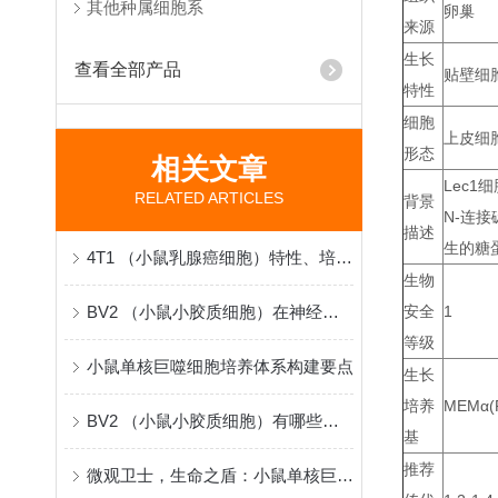
其他种属细胞系
卵巢
来源
生长
查看全部产品
贴壁细
特性
细胞
上皮细
形态
相关文章
Lec1
RELATED ARTICLES
背景
N-连接
描述
生的糖
4T1 （小鼠乳腺癌细胞）特性、培养与应用
生物
BV2 （小鼠小胶质细胞）在神经科学研究中的原理与应用
安全
1
等级
小鼠单核巨噬细胞培养体系构建要点
生长
培养
MEMα(P
BV2 （小鼠小胶质细胞）有哪些实际科研应用？
基
推荐
微观卫士，生命之盾：小鼠单核巨噬细胞的免疫使命