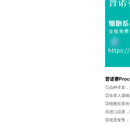
普诺赛Proc
①品种丰富，
②在库人源细
③细胞在库传
④进口品质，
⑤现货发售，