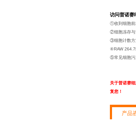
访问普诺赛P
①收到细胞前
②细胞冻存与
③细胞计数方
④RAW 264
⑤常见细胞污
关于普诺赛细
复您！
产品