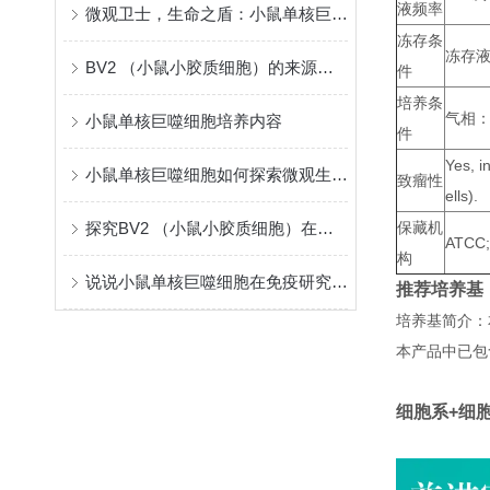
液频率
微观卫士，生命之盾：小鼠单核巨噬细胞的免疫使命
冻存条
冻存液
BV2 （小鼠小胶质细胞）的来源和功能
件
培养条
气相：
小鼠单核巨噬细胞培养内容
件
Yes, i
小鼠单核巨噬细胞如何探索微观生命科学？
致瘤性
ells).
探究BV2 （小鼠小胶质细胞）在中枢神经系统中的作用
保藏机
ATCC;
构
说说小鼠单核巨噬细胞在免疫研究中的价值
推荐培养基
培养基简介：
本产品中已包
细胞系+细