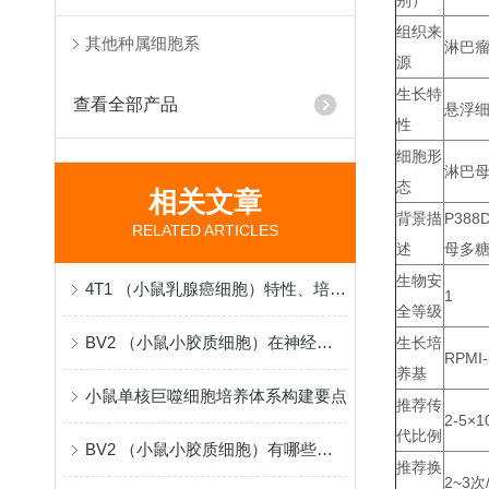
别）
组织来
其他种属细胞系
淋巴
源
生长特
查看全部产品
悬浮
性
细胞形
淋巴
态
相关文章
背景描
P38
RELATED ARTICLES
述
母多糖
生物安
4T1 （小鼠乳腺癌细胞）特性、培养与应用
1
全等级
BV2 （小鼠小胶质细胞）在神经科学研究中的原理与应用
生长培
RPMI-
养基
小鼠单核巨噬细胞培养体系构建要点
推荐传
2-5×1
代比例
BV2 （小鼠小胶质细胞）有哪些实际科研应用？
推荐换
2~3次