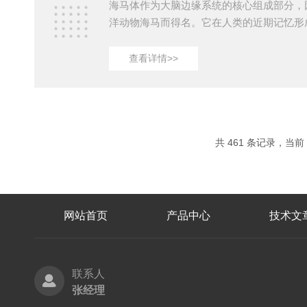
海马体作为大脑边缘系统的核心组成部分，
洋动物海马而得名。它在人类的近期记忆形
节以及内脏功能整合中发挥着至关重要的作
体受损或发生病理改变时，往往直接导致老
查看详情>>
病）、癫痫、抑郁症等严重神经精神疾病。
单元，大鼠海马神经元细胞因其相对独立的
高度序化的板层结构，成为了神经生物学、
究领域中经典、应用广泛的体外培养模型之一。
提供的大...
共 461 条记录，当前 5
网站首页
产品中心
技术文
联系人
张经理