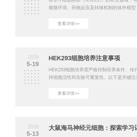
瘤微环境、药物反应及转移机制的体外模型
步。A549（人非小细胞肺癌细胞）作为最
细胞系之一，凭借其稳定的生长特性和典型
查看详情>>
肺癌研究领域经典、应用广泛的“病理模型”。
型上皮细胞的许多特征，例如能够合成并分
肺部正常生理功能的重要标志。在显微镜下，
立方形，核大且不规则，细胞质丰富，常可见
2026
HEK293细胞培养注意事项
5-19
HEK293细胞培养需严格控制培养条件、传
持细胞活性和实验可重复性。以下是关键注
优化‌培养基选择‌：推荐使用‌DMEM或MEM培
清(FBS)‌和‌1%青霉素-链霉素(P/S)‌，部分
查看详情>>
和‌非必需氨基酸(NEAA)‌。‌培养环境‌：维持‌
环境，pH控制在‌6.9–7.1‌范围内。‌换液频率
基‌，避免代谢废物积累影响细胞状态...
2026
5-13