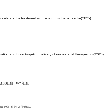
ccelerate the treatment and repair of ischemic stroke(2025)
lization and brain targeting delivery of nucleic acid therapeutics(2025)
元细胞, BV2 细胞
到巨噬细胞的分化奥秘