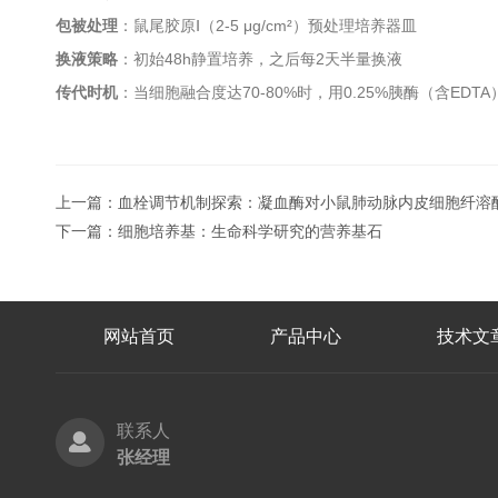
包被处理
：鼠尾胶原Ⅰ（2-5 μg/cm²）预处理培养器皿
换液策略
：初始48h静置培养，之后每2天半量换液
传代时机
：当细胞融合度达70-80%时，用0.25%胰酶（含EDT
上一篇：
血栓调节机制探索：凝血酶对小鼠肺动脉内皮细胞纤溶
下一篇：
细胞培养基：生命科学研究的营养基石
网站首页
产品中心
技术文
联系人
张经理