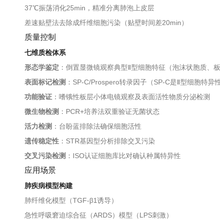
37℃振荡消化25min，精准分离肺泡上皮层
差速贴壁法去除成纤维细胞污染（贴壁时间差20min）
质量控制
七维质检体系
形态学鉴定
：倒置显微镜观察典型Ⅱ型细胞特征（泡沫状胞质、
表面标记检测
：SP-C/Prospero转录因子（SP-C是Ⅱ型细胞特
功能验证
：嗜锇性板层小体电镜观察及表面活性物质分泌检测
微生物检测
：PCR+培养法双重验证无菌状态
活力检测
：台盼蓝排除法确保细胞活性
遗传稳定性
：STR基因型分析排除交叉污染
交叉污染检测
：ISO认证细胞库比对确认种属特异性
应用场景
肺疾病模型构建
肺纤维化模型（TGF-β1诱导）
急性呼吸窘迫综合征（ARDS）模型（LPS刺激）