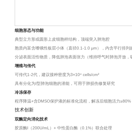
细胞形态与功能
典型立方形或圆形上皮细胞样结构，顶端突入肺泡腔
胞质内富含嗜锇性板层小体（直径0.1-1.0 μm），内含平行排
分泌表面活性物质，降低肺泡表面张力（维持呼气时肺泡开放，
增殖与传代
可传代1-2代，建议接种密度为3×10⁴ cells/cm²
具有分化为Ⅰ型肺泡细胞的潜能，可用于肺损伤修复研究
冷冻保存
程序降温+含DMSO保护液的标准化流程，解冻后细胞活力≥80%
技术创新
双酶定向消化技术
胶原酶Ⅰ（200U/mL）+ 中性蛋白酶（0.1%）联合处理