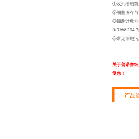
①收到细胞前
②细胞冻存与
③细胞计数方
④RAW 264
⑤常见细胞污
关于普诺赛细
复您！
产品