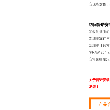
⑤现货发售，
访问普诺赛P
①收到细胞前
②细胞冻存与
③细胞计数方
④RAW 264
⑤常见细胞污
关于普诺赛细
复您！
产品