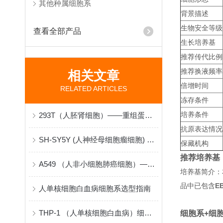
其他种属细胞系
背景描述
生物安全等级
查看全部产品
生长培养基
推荐传代比例
推荐换液频率
相关文章
倍增时间
RELATED ARTICLES
冻存条件
培养条件
293T（人胚肾细胞）——重组蛋白与病毒包装的“分子工厂”
抗原表达情况
SH-SY5Y (人神经母细胞瘤细胞) 在神经生物学研究中的原理与应用
保藏机构
推荐培养基
A549 （人非小细胞肺癌细胞）——肺腺癌机制与药物筛选的“病理模型”
培养基简介：
品中已包含
EB
人单核细胞白血病细胞系选型指南
THP-1 （人单核细胞白血病）细胞系采购与建立指南
细胞系+细