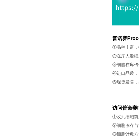
普诺赛Proc
①品种丰富，
②在库人源细
③细胞在库传
④进口品质，
⑤现货发售，
访问普诺赛P
①收到细胞前
②细胞冻存与
③细胞计数方