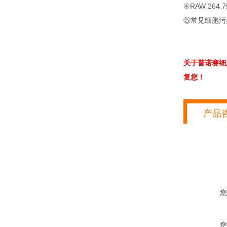
④RAW 264
⑤常见细胞污
关于普诺赛细
复您！
产品