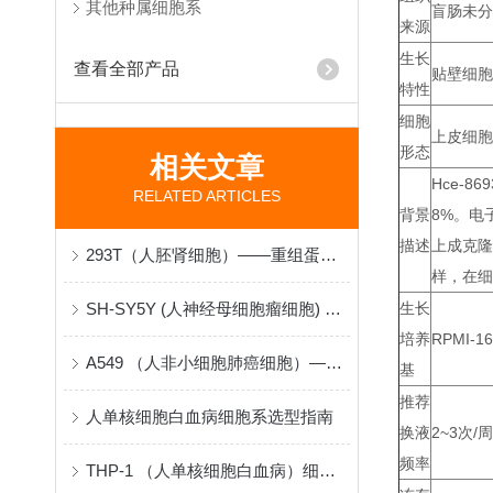
其他种属细胞系
盲肠未分
来源
生长
查看全部产品
贴壁细胞
特性
细胞
上皮细胞
形态
相关文章
Hce-
RELATED ARTICLES
背景
8%。电
描述
上成克隆
293T（人胚肾细胞）——重组蛋白与病毒包装的“分子工厂”
样，在细
SH-SY5Y (人神经母细胞瘤细胞) 在神经生物学研究中的原理与应用
生长
培养
RPMI-16
A549 （人非小细胞肺癌细胞）——肺腺癌机制与药物筛选的“病理模型”
基
推荐
人单核细胞白血病细胞系选型指南
换液
2~3次/周
频率
THP-1 （人单核细胞白血病）细胞系采购与建立指南