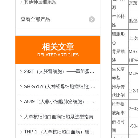
其他种属细胞系
宫颈
源
生长特
查看全部产品
贴壁
性
细胞形
上皮
态
相关文章
背景描
MS
RELATED ARTICLES
述
HP
生长培
293T（人胚肾细胞）——重组蛋白与病毒包装的“分子工厂”
MEM
养基
SH-SY5Y (人神经母细胞瘤细胞) 在神经生物学研究中的原理与应用
推荐传
1:2-
代比例
A549 （人非小细胞肺癌细胞）——肺腺癌机制与药物筛选的“病理模型”
推荐换
2~3
液频率
人单核细胞白血病细胞系选型指南
倍增时
~50
间
THP-1 （人单核细胞白血病）细胞系采购与建立指南