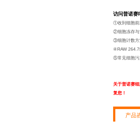
访问普诺赛P
①收到细胞前
②细胞冻存与
③细胞计数方
④RAW 264
⑤常见细胞污
关于普诺赛细
复您！
产品