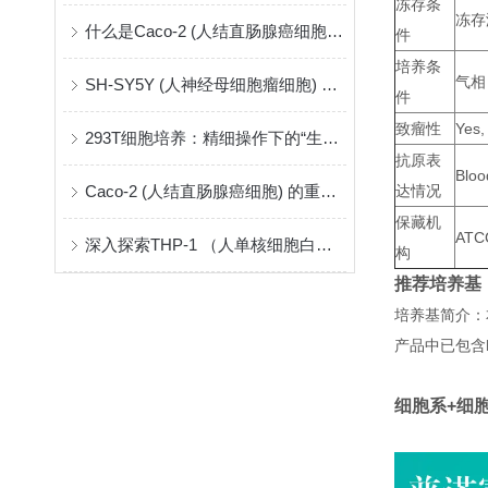
冻存条
冻存
什么是Caco-2 (人结直肠腺癌细胞) ？
件
培养条
气相
SH-SY5Y (人神经母细胞瘤细胞) ：神经系统研究的关键模型
件
致瘤性
Yes,
293T细胞培养：精细操作下的“生命摇篮”
抗原表
Bloo
Caco-2 (人结直肠腺癌细胞) 的重要性和应用
达情况
保藏机
ATC
深入探索THP-1 （人单核细胞白血病）
构
推荐培养基
培养基简介：
产品中已包含
细胞系+细