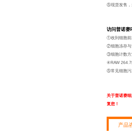
⑤现货发售，
访问普诺赛P
①收到细胞前
②细胞冻存与
③细胞计数方
④RAW 264
⑤常见细胞污
关于普诺赛细
复您！
产品