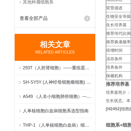
其他种属细胞系
背景描述
生物安全等级
查看全部产品
生长培养基
推荐传代比例
推荐换液频率
相关文章
倍增时间
RELATED ARTICLES
冻存条件
培养条件
293T（人胚肾细胞）——重组蛋白与病毒包装的“分子工厂”
保藏机构
SH-SY5Y (人神经母细胞瘤细胞) 在神经生物学研究中的原理与应用
推荐培养基
培养基简介：
A549 （人非小细胞肺癌细胞）——肺腺癌机制与药物筛选的“病理模型”
生长状态。本
[H2452]
细胞
人单核细胞白血病细胞系选型指南
THP-1 （人单核细胞白血病）细胞系采购与建立指南
细胞系+细