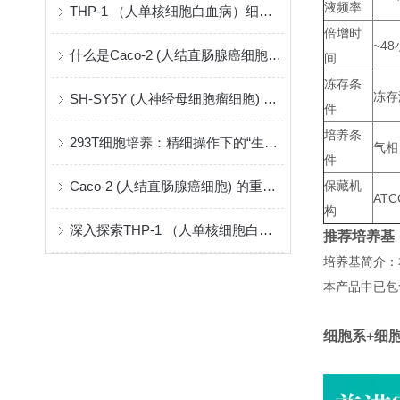
液频率
THP-1 （人单核细胞白血病）细胞系采购与建立指南
倍增时
~4
什么是Caco-2 (人结直肠腺癌细胞) ？
间
冻存条
冻存
SH-SY5Y (人神经母细胞瘤细胞) ：神经系统研究的关键模型
件
培养条
293T细胞培养：精细操作下的“生命摇篮”
气相
件
Caco-2 (人结直肠腺癌细胞) 的重要性和应用
保藏机
ATC
构
深入探索THP-1 （人单核细胞白血病）
推荐培养基
培养基简介：
本产品中已包
细胞系+细