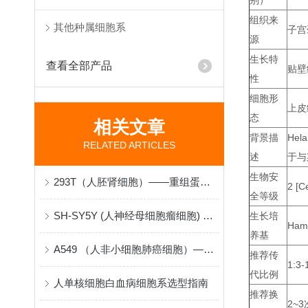
别）
组织来
其他种属细胞系
子宫
源
生长特
查看全部产品
贴壁
性
细胞形
上皮
态
相关文章
背景描
Hel
RELATED ARTICLES
述
于与
生物安
293T（人胚肾细胞）——重组蛋白与病毒包装的“分子工厂”
2 [C
全等级
SH-SY5Y (人神经母细胞瘤细胞) 在神经生物学研究中的原理与应用
生长培
Ham
养基
A549 （人非小细胞肺癌细胞）——肺腺癌机制与药物筛选的“病理模型”
推荐传
1:3-
代比例
人单核细胞白血病细胞系选型指南
推荐换
2~3