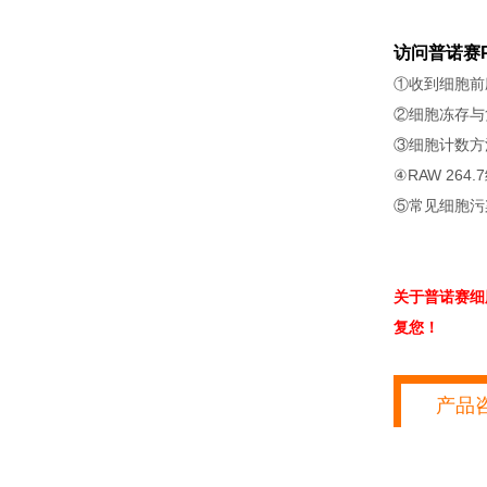
访问普诺赛P
①收到细胞前
②细胞冻存与
③细胞计数方
④RAW 264
⑤常见细胞污
关于普诺赛细
复您！
产品