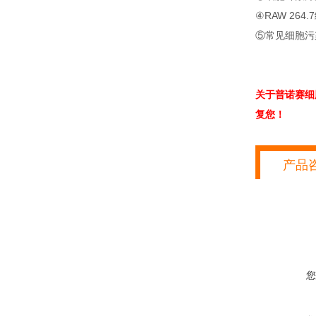
④RAW 264
⑤常见细胞污
关于普诺赛细
复您！
产品