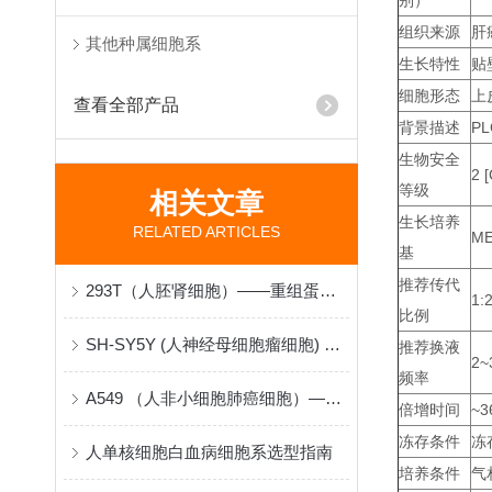
别）
组织来源
肝
其他种属细胞系
生长特性
贴
细胞形态
上
查看全部产品
背景描述
P
生物安全
2 [
等级
相关文章
生长培养
RELATED ARTICLES
ME
基
推荐传代
293T（人胚肾细胞）——重组蛋白与病毒包装的“分子工厂”
1:
比例
SH-SY5Y (人神经母细胞瘤细胞) 在神经生物学研究中的原理与应用
推荐换液
2~
频率
A549 （人非小细胞肺癌细胞）——肺腺癌机制与药物筛选的“病理模型”
倍增时间
~3
冻存条件
冻
人单核细胞白血病细胞系选型指南
培养条件
气