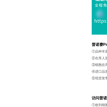
普诺赛Pr
①品种丰
②在库人
③细胞在
④进口品
⑤现货发
访问普诺
①收到细