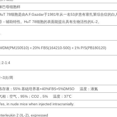
淋巴母细胞样
HuT 78细胞是由A.F.Gazdar于1981年从一名53岁患有塞扎莱综合
导－辅助特性。HuT 78细胞的表面能提出具有生物活性的IL-2。
1
IMDM(PM150510)＋20% FBS(164210-500)＋1% P/S(PB180120)
1:2-1:4
2~3次/周
冻存液：55% 基础培养基+40%FBS+5%DMSO
温度：液氮
气相：空气，95%；CO2，5%
温度：37℃
Yes, in nude mice when injected intracranially.
interleukin 2 (IL-2), expressed