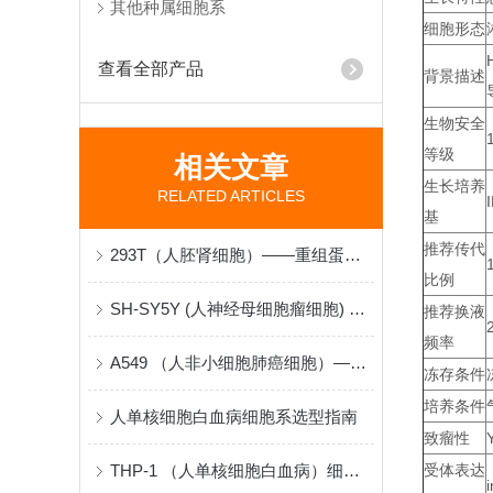
其他种属细胞系
细胞形态
查看全部产品
背景描述
生物安全
等级
相关文章
生长培养
RELATED ARTICLES
基
推荐传代
293T（人胚肾细胞）——重组蛋白与病毒包装的“分子工厂”
比例
SH-SY5Y (人神经母细胞瘤细胞) 在神经生物学研究中的原理与应用
推荐换液
频率
A549 （人非小细胞肺癌细胞）——肺腺癌机制与药物筛选的“病理模型”
冻存条件
培养条件
人单核细胞白血病细胞系选型指南
致瘤性
THP-1 （人单核细胞白血病）细胞系采购与建立指南
受体表达