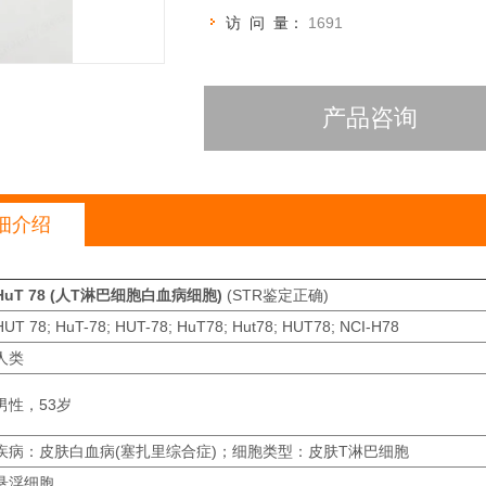
访 问 量：
1691
产品咨询
细介绍
HuT 78 (人T淋巴细胞白血病细胞)
(STR鉴定正确)
HUT 78; HuT-78; HUT-78; HuT78; Hut78; HUT78; NCI-H78
人类
男性，53岁
疾病：皮肤白血病(塞扎里综合症)；细胞类型：皮肤T淋巴细胞
悬浮细胞