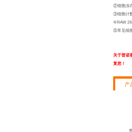
②细胞冻
③细胞计
④RAW 2
⑤常见细
关于普诺
复您！
产