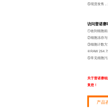
⑤现货发售，
访问普诺赛P
①收到细胞前
②细胞冻存与
③细胞计数方
④RAW 264
⑤常见细胞污
关于普诺赛细
复您！
产品