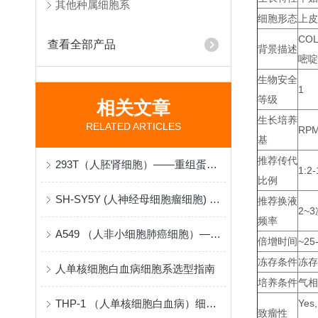
其他种属细胞系
细胞形态
上皮
CO
查看全部产品
背景描述
嘧啶
生物安全
1
等级
相关文章
生长培养
RELATED ARTICLES
RPM
基
推荐传代
293T（人胚肾细胞）——重组蛋白与病毒包装的“分子工厂”
1:2-
比例
SH-SY5Y (人神经母细胞瘤细胞) 在神经生物学研究中的原理与应用
推荐换液
2~3
频率
A549 （人非小细胞肺癌细胞）——肺腺癌机制与药物筛选的“病理模型”
倍增时间
~25
冻存条件
冻存
人单核细胞白血病细胞系选型指南
培养条件
气相
THP-1 （人单核细胞白血病）细胞系采购与建立指南
Yes,
致瘤性