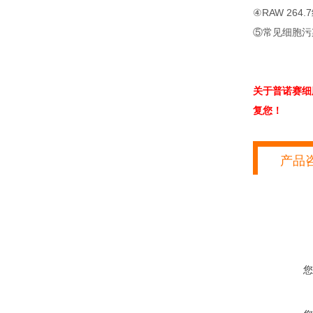
④RAW 264
⑤常见细胞污
关于普诺赛细
复您！
产品