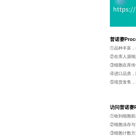
普诺赛Proc
①品种丰富，
②在库人源细
③细胞在库传
④进口品质，
⑤现货发售，
访问普诺赛P
①收到细胞前
②细胞冻存与
③细胞计数方