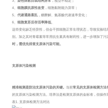
3、
染色体数目或结构异常
，核型不稳定；
4、
细胞膜抗原性改变
，细胞黏附能力异常；
5、
代谢通路紊乱
，糖酵解、氨基酸代谢速率变化；
6、
细胞复苏后存活率降低
。
这些变化缺乏特异性，但会干扰细胞正常生理状态，导致实验结果失
别。加之其对青霉素等常用抗生素具有耐药性，进一步增加了污
时，需优先排查支原体污染可能。
支原体污染检测
精准检测是防治支原体污染的关键。
当前
常见的支原体检测方法
的支原体污染检测方法。培养法是检测支原体的金标准，但操作
表1. 支原体检测方法对比