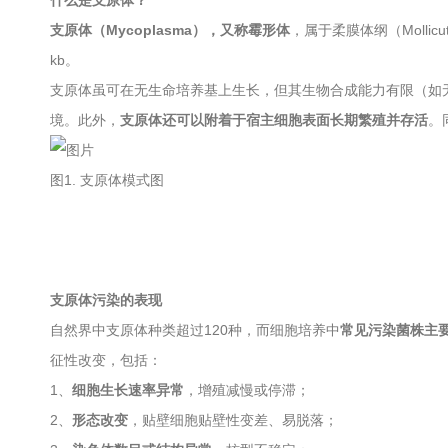
什么是支原体？
支原体（Mycoplasma），又称霉形体
，属于柔膜体纲（Mollicu
kb。
支原体虽可在无生命培养基上生长，但其生物合成能力有限（如
境。此外，
支原体还可以附着于宿主细胞表面长期繁殖并存活
。
图1. 支原体模式图
支原体污染的表现
自然界中支原体种类超过120种，而细胞培养中
常见污染菌株主
征性改变，包括：
1、
细胞生长速率异常
，增殖减慢或停滞；
2、
形态改变
，贴壁细胞贴壁性变差、易脱落；