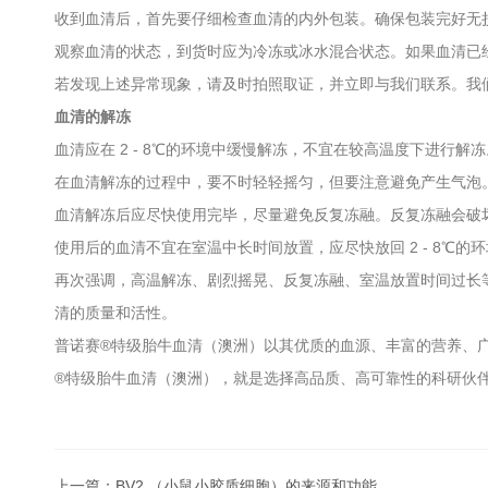
收到血清后，首先要仔细检查血清的内外包装。确保包装完好无
观察血清的状态，到货时应为冷冻或冰水混合状态。如果血清已
若发现上述异常现象，请及时拍照取证，并立即与我们联系。我
血清的解冻
血清应在 2 - 8℃的环境中缓慢解冻，不宜在较高温度下进
在血清解冻的过程中，要不时轻轻摇匀，但要注意避免产生气泡
血清解冻后应尽快使用完毕，尽量避免反复冻融。反复冻融会破
使用后的血清不宜在室温中长时间放置，应尽快放回 2 - 8℃
再次强调，高温解冻、剧烈摇晃、反复冻融、室温放置时间过长
清的质量和活性。
普诺赛®特级胎牛血清（澳洲）以其优质的血源、丰富的营养、
®特级胎牛血清（澳洲），就是选择高品质、高可靠性的科研伙
上一篇：
BV2 （小鼠小胶质细胞）的来源和功能