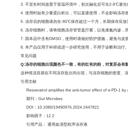
3. 不宜长时间放置于室温环境中，初次融化后可在2-8℃避
4. 使用时如有少量蛋白析出，可以直接使用，不会影响冻存
5. 冻存后的细胞请勿在-80℃保存超过一个月，长期保存应
6. 冻存细胞时，请将细胞冻存管管盖拧紧，以免液氮內渗
7. 因本品中含有DMSO，使用时请做好防护措施，避免与皮
8. 本产品仅用于科研或进一步研究使用，不用于诊断和治疗
常见问题
Q:冻存的细胞出现颜色不一致，有的红有的粉，对复苏会有
这种情况容易在不同冻存批次间出现，与冻存细胞的密度、冻
引用文献
Resveratrol amplifies the anti-tumor effect of α-PD-1 b
期刊：Gut Microbes
DOI：10.1080/19490976.2024.2447821
影响因子：12.2
引用产品： 通用血清型程序冻存液