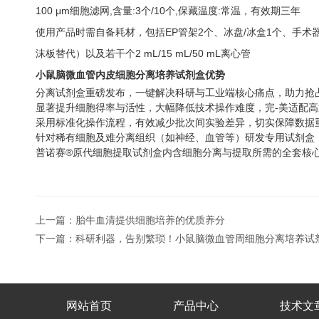
100 μm细胞滤网,含量:3个/10个,保藏温度:常温，有效期三年
使用产品时需自备耗材，包括EP管架2个、冰盘/冰盒1个、手术器
沫板替代）以及若干个2 mL/15 mL/50 mL离心管
小鼠脑微血管内皮细胞分离培养试剂盒优势
分离试剂盒重磅发布，一键解决科研与工业端核心痛点，助力抢
显著提升细胞得率与活性，大幅降低技术操作难度，完-美适配
采用标准化操作流程，有效减少批次间实验差异，切实保障数据
针对稀有细胞及难分离组织（如神经、血管等）研发专用试剂盒
普诺赛®原代细胞提取试剂盒内含细胞分离与提取所需的全套核
上一篇：
胎牛血清提供细胞培养的优质养分
下一篇：
科研利器，告别繁琐！小鼠脑微血管周细胞分离培养试
网站首页
产品中心
技术文