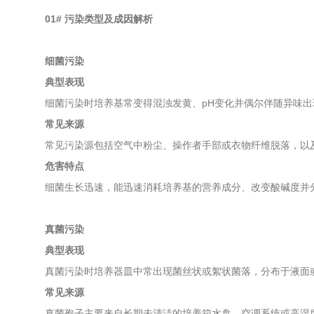
01#
污染类型及成因解析
细菌污染
典型表现
细菌污染时培养基常变得混浊发黄、pH变化并偶尔伴随异味
常见来源
常见污染源包括空气中粉尘、操作者手部或衣物纤维脱落，以
危害特点
细菌生长迅速，能迅速消耗培养基的营养成分、改变酸碱度并
真菌污染
典型表现
真菌污染时培养器皿中常出现菌丝状或絮状菌落，分布于液面
常见来源
真菌孢子主要来自长期未清洁的培养箱水盘、空调系统或高湿