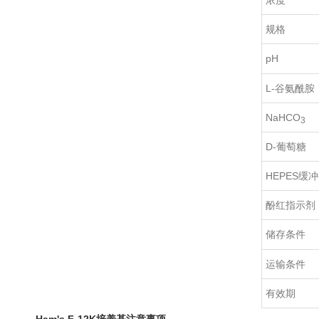
浓度
规格
pH
L-谷氨酰胺
NaHCO
3
D-葡萄糖
HEPES缓
酚红指示剂
储存条件
运输条件
有效期