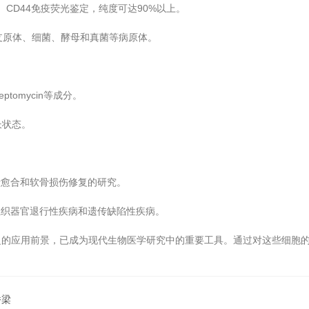
CD44免疫荧光鉴定，纯度可达90%以上。
、支原体、细菌、酵母和真菌等病原体。
ptomycin等成分。
长状态。
折愈合和软骨损伤修复的研究。
组织器官退行性疾病和遗传缺陷性疾病。
应用前景，已成为现代生物医学研究中的重要工具。通过对这些细胞的
桥梁